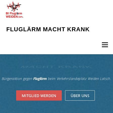
FLUGLÄRM MACHT KRANK
Menü
MACHT KRANK
STARTSEITE
NEWS
INHALTE
MEDIEN
Bürgeraktion gegen
Fluglärm
beim Verkehrslandeplatz Weiden Latsch.
KONTAKT
MITGLIED WERDEN
ÜBER UNS