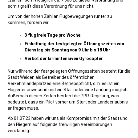
„zählen“ somit lediglich ca. 7.500 zu dieser Verordnung und
somit
greift diese Verordnung für uns nicht
.
Um von der hohen Zahl an Flugbewegungen runter zu
kommen, fordern wir
3 flugfreie Tage pro Woche,
Einhaltung der festgelegten Öffnungszeiten von
Dienstag bis Sonntag von 9 Uhr bis 18 Uhr
Verbot der lärmintensiven Gyrocopter
Nur während der festgelegten Öffnungszeiten besteht für die
Stadt Weiden als Betreiber des öffentlichen
Verkehrslandeplatzes eine Betriebspflicht, d. h. es ist ein
Flugleiter anwesend und ein Start oder eine Landung möglich.
Außerhalb diesen Zeiten besteht die PPR-Regelung, was
bedeutet, dass ein Pilot vorher um Start oder Landeerlaubnis
anfragen muss.
Ab 01.07.23 haben wir uns als Kompromiss mit der Stadt und
den Fliegern auf folgende freiwilligen Vereinbarungen
verständigt: