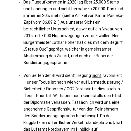
Das Flugaufkommen in 2020 lag über 25.000 Starts
und Landungen und nicht bei nahezu 20.000. Das sind
immerhin 20% mehr. (siehe Artikel von Katrin Pasieka-
Zapf vom 06.09.21) Aus unserer Sicht ein
beträchtlicher Unterschied, da wir auf ein Niveau von
2015 mit 7.000 Flugbewegungen zurück wollen. Herr
Bürgermeister Lothar Höher hat dies mit dem Begriff
„Status Quo“ geprägt, welcher in gemeinsamer
Abstimmung das Ziel ist, und auch die Basis der
Sondierungsgespräche.
Von Seiten der BI wird die Stilllegung
nicht
favorisiert
– unser Focus ist nach wie vor auf Lärmreduzierung /
Sicherheit / Finanzen / CO2 foot print – dies auch in
dieser Priorität. Wir haben auch keinesfalls den Pfad
der Diplomatie verlassen. Tatsächlich wird uns eine
angenehme Gesprächskultur von den Teilnehmern
des Sondierungsgesprächs bescheinigt.
Da der
Flugplatz ein öffentlicher Verkehrslandeplatz ist, hat
das Luftamt Nordbayern im Hinblick auf