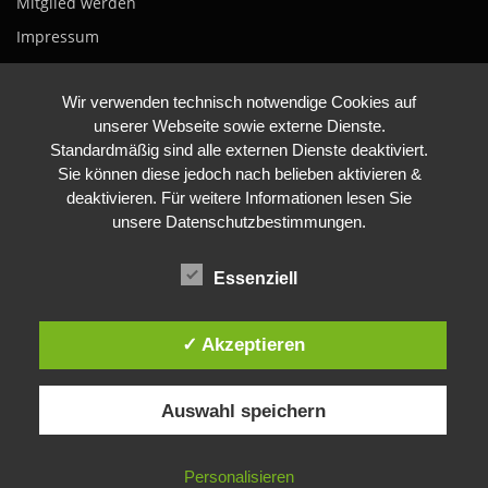
Mitglied werden
Impressum
Datenschutzerklärung
Wir verwenden technisch notwendige Cookies auf
unserer Webseite sowie externe Dienste.
Standardmäßig sind alle externen Dienste deaktiviert.
Sie können diese jedoch nach belieben aktivieren &
deaktivieren. Für weitere Informationen lesen Sie
unsere Datenschutzbestimmungen.
BLEIBE AUF DEM LAUFENDEN
Essenziell
✓ Akzeptieren
Auswahl speichern
Copyright © 2026 Fluglärm macht krank
–
OnePress
Theme
Personalisieren
von FameThemes